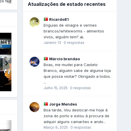
zé Nunes
,
Fevereiro 5, 2025
Por
Tozé Nunes
,
Fevereiro 5, 2025
Atualizações de estado recentes
Ricardo81
Enguias de vinagre e vermes
brancos/whiteworms - alimentos
vivos, alguém tem? 🙏
Janeiro 13
·
0 respostas
Márcio brandao
Boas, me mudei para Castelo
Branco, alguém sabe de alguma loja
que possa visitar? Obrigado a todos.
...
Fórum AquariofiliaNet na PetFestival entre 6 e 8 de Fevereiro 2026
PetFestival 2025
Julho 15, 2025
·
0 respostas
Jorge Mendes
Boa tarde, Vou deslocar-me hoje á
zona do porto e estou á procura de
adquiri alguns camarões e ando...
Março 9, 2025
·
0 respostas