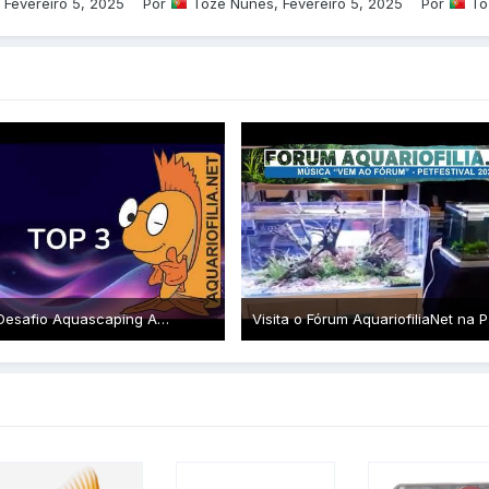
,
Fevereiro 5, 2025
Por
Tozé Nunes
,
Fevereiro 5, 2025
Por
To
6ª Edição Desafio Aquascaping Aquariofilia.Net - Pontuação do Júri
Visita o 