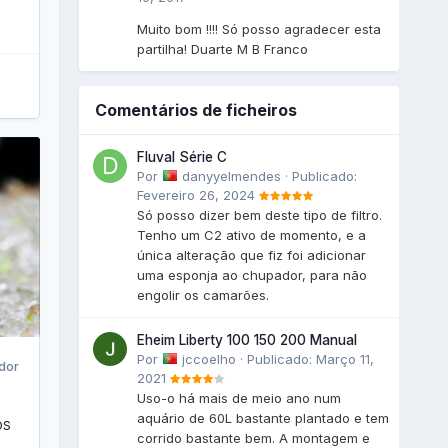
Muito bom !!!! Só posso agradecer esta
partilha! Duarte M B Franco
Comentários de ficheiros
Fluval Série C
Por
danyyelmendes
·
Publicado:
Fevereiro 26, 2024
Só posso dizer bem deste tipo de filtro.
Tenho um C2 ativo de momento, e a
única alteração que fiz foi adicionar
uma esponja ao chupador, para não
engolir os camarões.
Eheim Liberty 100 150 200 Manual
Por
jccoelho
·
Publicado:
Março 11,
dor
2021
Uso-o há mais de meio ano num
aquário de 60L bastante plantado e tem
OS
corrido bastante bem. A montagem e