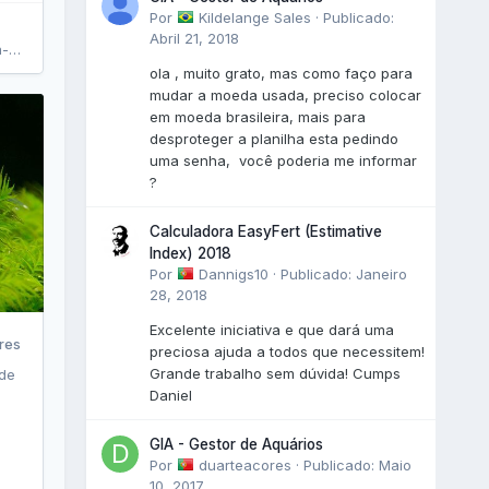
Por
Kildelange Sales
·
Publicado:
Abril 21, 2018
2:34
ola , muito grato, mas como faço para
mudar a moeda usada, preciso colocar
em moeda brasileira, mais para
desproteger a planilha esta pedindo
uma senha, você poderia me informar
?
Calculadora EasyFert (Estimative
Index) 2018
Por
Dannigs10
·
Publicado:
Janeiro
28, 2018
Excelente iniciativa e que dará uma
res
preciosa ajuda a todos que necessitem!
Grande trabalho sem dúvida! Cumps
 de
Daniel
GIA - Gestor de Aquários
Por
duarteacores
·
Publicado:
Maio
10, 2017