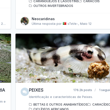
CARANGUEJOS E LAGOSTINS
CARACÓIS
OUTROS INVERTEBRADOS
Neocaridinas
024
Última resposta por
sTeVe-
,
Maio 12
RIA
PEIXES
176.2k posts
1 segui
Identificação e características de Peixes.
em e
BETTAS E OUTROS ANABANTÍDEOS
CARACÍDE
CICLÍDEOS AFRICANOS