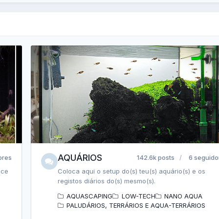
AQUÁRIOS
ores
142.6k posts
6 seguido
oce
Coloca aqui o setup do(s) teu(s) aquário(s) e os
registos diários do(s) mesmo(s).
AQUASCAPING
LOW-TECH
NANO AQUA
PALUDÁRIOS, TERRÁRIOS E AQUA-TERRÁRIOS