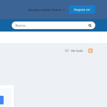
Regista-te!
Já tens conta? Entra!
Ver tudo