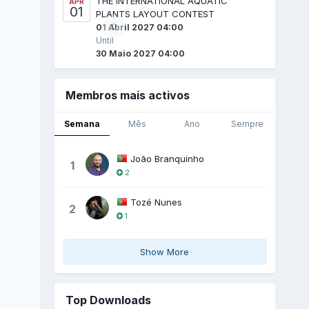
THE INTERNATIONAL AQUATIC
APR
01
PLANTS LAYOUT CONTEST
0
01 Abril 2027 04:00
Until
30 Maio 2027 04:00
Membros mais activos
Semana
Mês
Ano
Sempre
João Branquinho
1
2
Tozé Nunes
2
1
Show More
Top Downloads