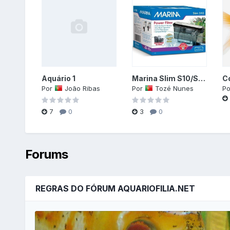
Aquário 1
Marina Slim S10/S15/S20
Por
João Ribas
Por
Tozé Nunes
P
7
0
3
0
Forums
REGRAS DO FÓRUM AQUARIOFILIA.NET