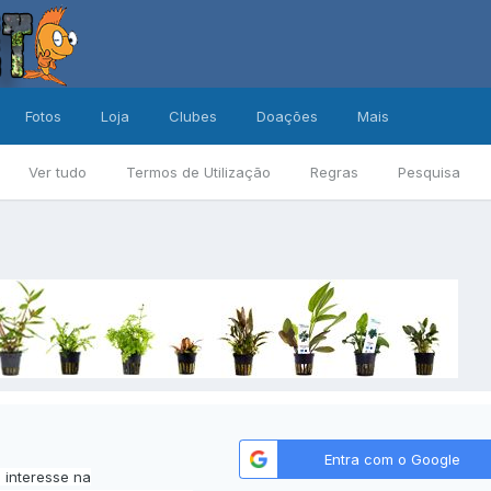
Fotos
Loja
Clubes
Doações
Mais
Ver tudo
Termos de Utilização
Regras
Pesquisa
Entra com o Google
u interesse na