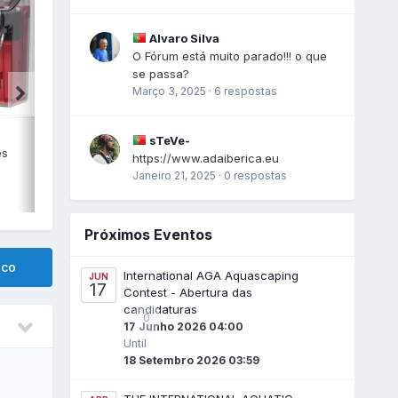
Alvaro Silva
O Fórum está muito parado!!! o que
se passa?
Março 3, 2025
·
6 respostas
sTeVe-
es
https://www.adaiberica.eu
Janeiro 21, 2025
·
0 respostas
Próximos Eventos
ico
International AGA Aquascaping
JUN
17
Contest - Abertura das
candidaturas
0
17 Junho 2026 04:00
Until
18 Setembro 2026 03:59