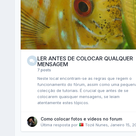
LER ANTES DE COLOCAR QUALQUER
MENSAGEM
7 posts
Neste local encontram-se as regras que regem o
funcionamento do fórum, assim como uma pequen
colecção de tutoriais. É crucial que antes de se
colocarem quaisquer mensagens, se leiam
atentamente estes tópicos.
Como colocar fotos e vídeos no forum
Última resposta por
Tozé Nunes
,
Janeiro 15, 2