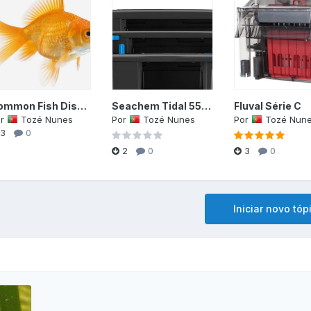
Common Fish Diseases and Seachem Treatments
Seachem Tidal 55/75/110
Fluval Série C
or
Tozé Nunes
Por
Tozé Nunes
Por
Tozé Nun
3
0
2
0
3
0
Iniciar novo tóp