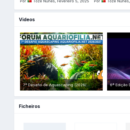
Por
Tozé Nunes
,
Fevereiro 5, 2025
Por
Tozé Nunes
Videos
7º Desafio de Aquascaping (2026/2027) | Aquariofilia.Net (Teaser)
Ficheiros