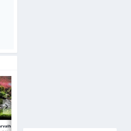
arvalheira
Tozé Nunes