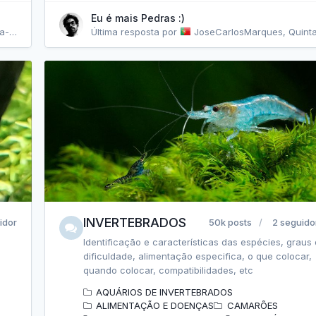
Eu é mais Pedras :)
 21:08
Última resposta por
JoseCarlosMarques
,
Quinta-feira às 1
INVERTEBRADOS
idor
50k posts
2 seguido
Identificação e características das espécies, graus
dificuldade, alimentação especifica, o que colocar,
quando colocar, compatibilidades, etc
AQUÁRIOS DE INVERTEBRADOS
ALIMENTAÇÃO E DOENÇAS
CAMARÕES