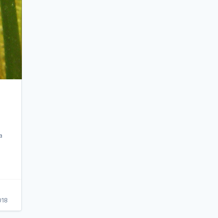
a
018