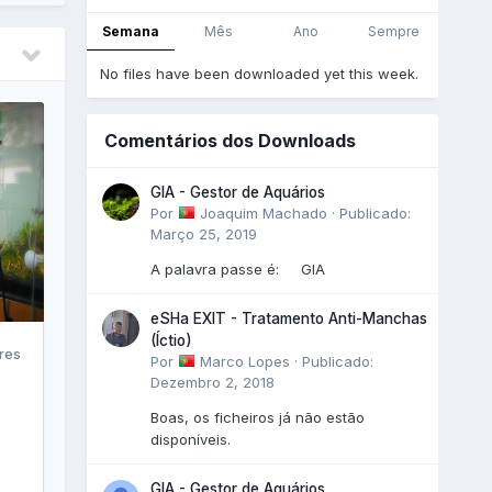
Semana
Mês
Ano
Sempre
No files have been downloaded yet this week.
Comentários dos Downloads
GIA - Gestor de Aquários
Por
Joaquim Machado
·
Publicado:
Março 25, 2019
A palavra passe é: GIA
eSHa EXIT - Tratamento Anti-Manchas
(Íctio)
res
Por
Marco Lopes
·
Publicado:
Dezembro 2, 2018
Boas, os ficheiros já não estão
disponíveis.
GIA - Gestor de Aquários