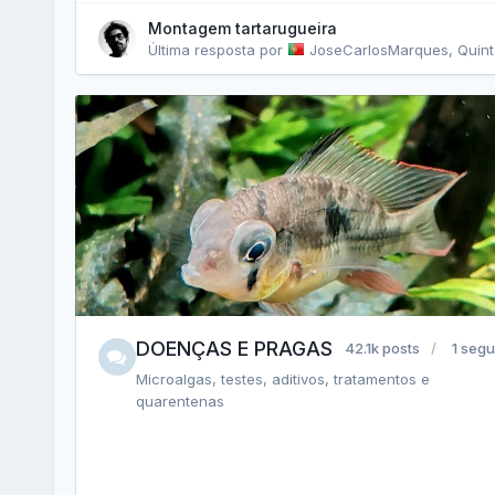
Montagem tartarugueira
Última resposta por
JoseCarlosMarques
,
Quinta-feira às
DOENÇAS E PRAGAS
42.1k posts
1 segu
Microalgas, testes, aditivos, tratamentos e
quarentenas